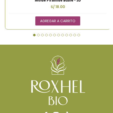
Molde Pirámide Buble - 3D
S/ 18.00
AGREGAR A CARRITO